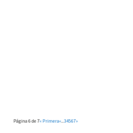
Página 6 de 7
« Primera
«
...
3
4
5
6
7
»