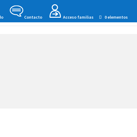
do
Contacto
Acceso familias
0 elementos
cias
Tienda
Asociarse
Beneficios Asociados
Dona