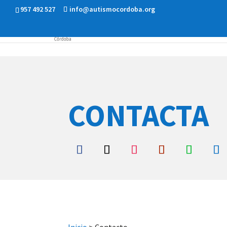
957 492 527
info@autismocordoba.org
CONTACTA