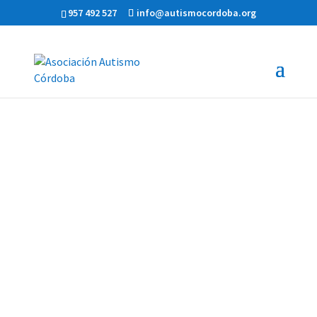
957 492 527
info@autismocordoba.org
Asociación
Autismo
Córdoba
Facilitamos apoyos y servicios específicos
para las personas con este tipo de trastorno
y sus familias.