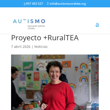
957 492 527
info@autismocordoba.org
Proyecto +RuralTEA
7 abril 2026
|
Noticias