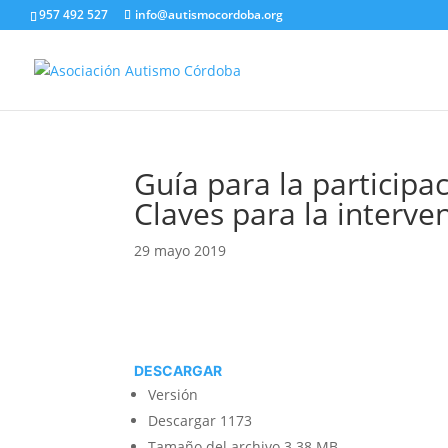
957 492 527
info@autismocordoba.org
Guía para la participa
Claves para la interve
29 mayo 2019
DESCARGAR
Versión
Descargar
1173
Tamaño del archivo
3.38 MB