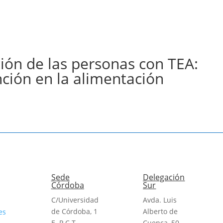
ción de las personas con TEA:
nción en la alimentación
Sede
Delegación
Córdoba
Sur
C/Universidad
Avda. Luis
de Córdoba, 1
Alberto de
es
E. P.C.T.
Cuenca, 50