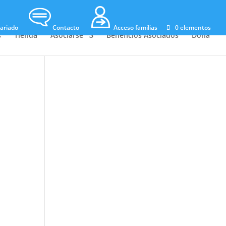
ariado
Contacto
Acceso familias
0 elementos
s
Tienda
Asociarse
Beneficios Asociados
Dona