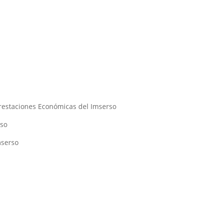
Prestaciones Económicas del Imserso
rso
mserso