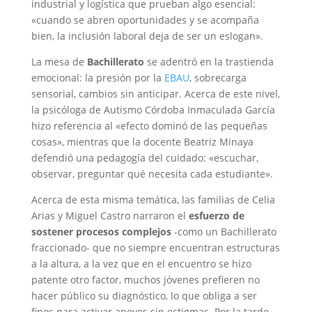
industrial y logística que prueban algo esencial:
«cuando se abren oportunidades y se acompaña
bien, la inclusión laboral deja de ser un eslogan».
La mesa de
Bachillerato
se adentró en la trastienda
emocional: la presión por la
EBAU
, sobrecarga
sensorial, cambios sin anticipar. Acerca de este nivel,
la psicóloga de Autismo Córdoba Inmaculada García
hizo referencia al «efecto dominó de las pequeñas
cosas», mientras que la docente Beatriz Minaya
defendió una pedagogía del cuidado: «escuchar,
observar, preguntar qué necesita cada estudiante».
Acerca de esta misma temática, las familias de Celia
Arias y Miguel Castro narraron el
esfuerzo de
sostener procesos complejos
-como un Bachillerato
fraccionado- que no siempre encuentran estructuras
a la altura, a la vez que en el encuentro se hizo
patente otro factor, muchos jóvenes prefieren no
hacer público su diagnóstico, lo que obliga a ser
finos para activar apoyos sin estigmas. Por la tarde,