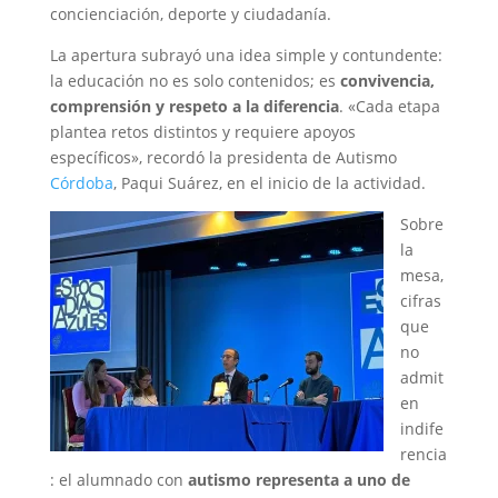
concienciación, deporte y ciudadanía.
La apertura subrayó una idea simple y contundente:
la educación no es solo contenidos; es
convivencia,
comprensión y respeto a la diferencia
. «Cada etapa
plantea retos distintos y requiere apoyos
específicos», recordó la presidenta de Autismo
Córdoba
, Paqui Suárez, en el inicio de la actividad.
Sobre
la
mesa,
cifras
que
no
admit
en
indife
rencia
: el alumnado con
autismo representa a uno de