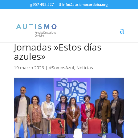
957 492 527
info@autismocordoba.org
Jornadas »Estos días
azules»
19 marzo 2026
|
#SomosAzul
,
Noticias