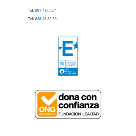
Tel:
957 492 527
Tel:
648 45 52 83